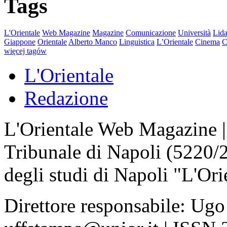
Tags
L'Orientale
Web Magazine
Magazine
Comunicazione
Università
Lida
Giappone
Orientale
Alberto Manco
Linguistica
L’Orientale
Cinema
C
więcej tagów
L'Orientale
Redazione
L'Orientale Web Magazine | T
Tribunale di Napoli (5220/
degli studi di Napoli "L'Ori
Direttore responsabile: Ugo