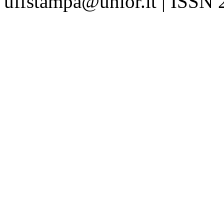
uffstampa@unior.it | ISSN