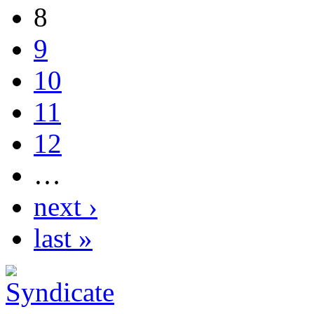
8
9
10
11
12
…
next ›
last »