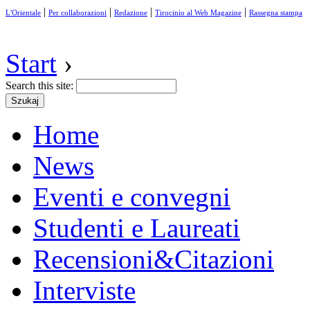
|
|
|
|
L'Orientale
Per collaborazioni
Redazione
Tirocinio al Web Magazine
Rassegna stampa
Start
›
Search this site:
Home
News
Eventi e convegni
Studenti e Laureati
Recensioni&Citazioni
Interviste