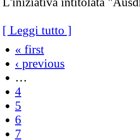
L'iniziativa intitolata "Au
[ Leggi tutto ]
« first
‹ previous
…
4
5
6
7