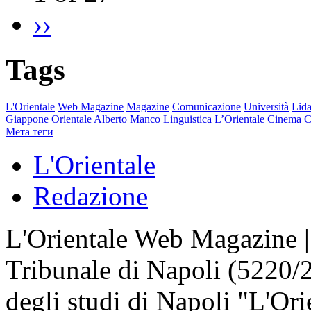
››
Tags
L'Orientale
Web Magazine
Magazine
Comunicazione
Università
Lida
Giappone
Orientale
Alberto Manco
Linguistica
L’Orientale
Cinema
C
Мета теги
L'Orientale
Redazione
L'Orientale Web Magazine | T
Tribunale di Napoli (5220/
degli studi di Napoli "L'Ori