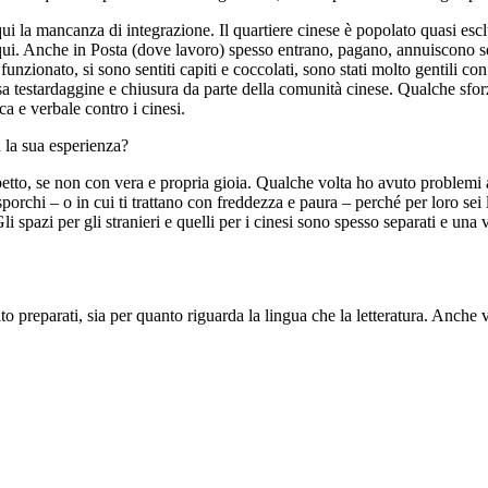
la mancanza di integrazione. Il quartiere cinese è popolato quasi esclu
o qui. Anche in Posta (dove lavoro) spesso entrano, pagano, annuiscono s
a funzionato, si sono sentiti capiti e coccolati, sono stati molto gentili
sa testardaggine e chiusura da parte della comunità cinese. Qualche sforz
ca e verbale contro i cinesi.
ta la sua esperienza?
ispetto, se non con vera e propria gioia. Qualche volta ho avuto problem
 sporchi – o in cui ti trattano con freddezza e paura – perché per loro se
li spazi per gli stranieri e quelli per i cinesi sono spesso separati e una
to preparati, sia per quanto riguarda la lingua che la letteratura. Anche 