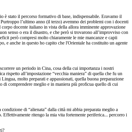
io è stato il percorso formativo di base, indispensabile. Eravamo il
tto. Purtroppo l’ultimo anno (il terzo) avemmo dei problemi con i docenti
 corpo docente italiano in vista della allora imminente approvazione
 buon senso o era il disastro, e che però si trovarono all’improvviso con
o deficit però compresi molto chiaramente le mie mancanze e capii
po, e anche in questo ho capito che l'Orientale ha costituito un agente
ascorrere un periodo in Cina, cosa della cui importanza i nostri
ca rispetto all’impostazione “vecchia maniera” di quella che fu un
i Lingua, molto preparati e appassionati, quella buona preparazione
so di comprendere meglio e in maniera più proficua quello di cui
 condizione di “alienata” dalla città mi abbia preparata meglio a
Effettivamente ritengo la mia vita fortemente periferica... percorro i
zi?