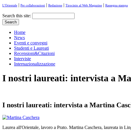
|
|
|
|
L'Orientale
Per collaborazioni
Redazione
Tirocinio al Web Magazine
Rassegna stampa
Search this site:
Home
News
Eventi e convegni
Studenti e Laureati
Recensioni&Citazioni
Interviste
Internazionalizzazione
I nostri laureati: intervista a 
I nostri laureati: intervista a Martina Cas
Laurea all'Orientale, lavoro a Prato. Martina Caschera, laureata in Li