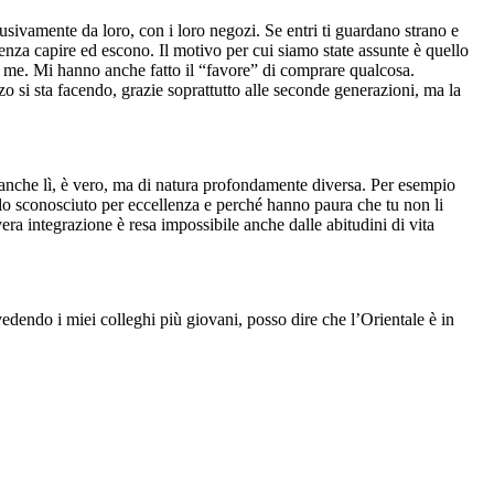
sivamente da loro, con i loro negozi. Se entri ti guardano strano e
enza capire ed escono. Il motivo per cui siamo state assunte è quello
 con me. Mi hanno anche fatto il “favore” di comprare qualcosa.
o si sta facendo, grazie soprattutto alle seconde generazioni, ma la
i anche lì, è vero, ma di natura profondamente diversa. Per esempio
i lo sconosciuto per eccellenza e perché hanno paura che tu non li
 vera integrazione è resa impossibile anche dalle abitudini di vita
vedendo i miei colleghi più giovani, posso dire che l’Orientale è in