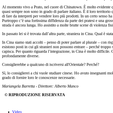
Al momento vivo a Prato, nel cuore di Chinatown. È molto evidente qui 
quasi sempre non sono in grado di parlare italiano. È il loro territori
di fare da interpreti per vendere loro più prodotti. In un certo senso h
Purtroppo c’è una fortissima diffidenza da parte dei pratesi e una gros
strada è ancora lunga. Ho assistito a molte brutte scene di violenza fisi
In passato lei si è trovata dall’altra parte, straniera in Cina. Qual è sta
In Cina siamo stati accolti – penso di poter parlare al plurale – con r
esistono posti in cui gli stranieri non possono entrare – perché troppo
capisca. Per quanto riguarda l’integrazione, in Cina è molto difficile. G
profondamente diverse.
Consiglierebbe a qualcuno di iscriversi all'Orientale? Perché?
Sì, lo consiglierei a chi vuole studiare cinese. Ho avuto insegnanti mol
grado di fornire loro le conoscenze necessarie.
Mariangela Barretta - Direttore: Alberto Manco
© RIPRODUZIONE RISERVATA
Video