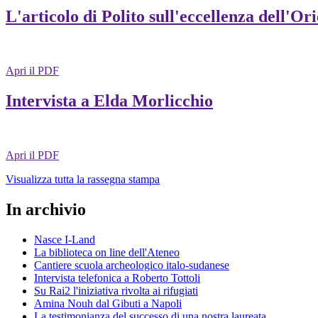
L'articolo di Polito sull'eccellenza dell'Or
Apri il PDF
Intervista a Elda Morlicchio
Apri il PDF
Visualizza tutta la rassegna stampa
In archivio
Nasce I-Land
La biblioteca on line dell'Ateneo
Cantiere scuola archeologico italo-sudanese
Intervista telefonica a Roberto Tottoli
Su Rai2 l'iniziativa rivolta ai rifugiati
Amina Nouh dal Gibuti a Napoli
La testimonianza del successo di una nostra laureata