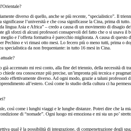
l'Orientale?
mente diverso di quello, anche se più recente, “specialistico”. Il trienn
osa significasse l’università e che cosa significasse la Cina, prima di tu
da lingua Asia e Africa” – credo a causa di un movimento di disagio del
te gli sforzi di alcuni professori consapevoli del fatto che o si usava il
to meglio e l’offerta formativa è parecchio migliorata. A causa di quest
 per Pechino e vi rimasi otto mesi. Lo fecero più o meno tutti, prima o do
a specialistica da non frequentante: in tutto 16 mesi in Cina.
 attuale?
ià accennato mi resi conto, alla fine del triennio, della necessità di tr
o chiede ora conoscenze più precise, un’impronta più tecnica e pragmati
mondo effettivamente diverso. Ad ogni modo, grazie a taluni professori d
pprendimento all’estero. Così come lo studio della cultura ci ha permes
lei?
e, così come i lunghi viaggi e le lunghe distanze. Potrei dire che la mia
condizione di “nomade”. Ogni luogo mi emoziona e mi sta un po’ stretto. 
pettiva qual è la possibilità di integrazione, di compenetrazione degli spa