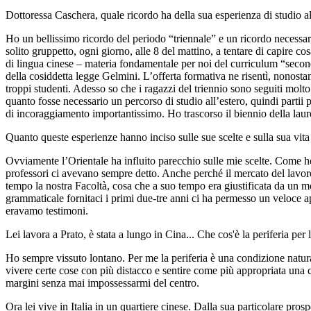
Dottoressa Caschera, quale ricordo ha della sua esperienza di studio al
Ho un bellissimo ricordo del periodo “triennale” e un ricordo necessaria
solito gruppetto, ogni giorno, alle 8 del mattino, a tentare di capire c
di lingua cinese – materia fondamentale per noi del curriculum “secon
della cosiddetta legge Gelmini. L’offerta formativa ne risentì, nonostan
troppi studenti. Adesso so che i ragazzi del triennio sono seguiti mol
quanto fosse necessario un percorso di studio all’estero, quindi partii
di incoraggiamento importantissimo. Ho trascorso il biennio della laure
Quanto queste esperienze hanno inciso sulle sue scelte e sulla sua vita
Ovviamente l’Orientale ha influito parecchio sulle mie scelte. Come ho g
professori ci avevano sempre detto. Anche perché il mercato del lavor
tempo la nostra Facoltà, cosa che a suo tempo era giustificata da un 
grammaticale fornitaci i primi due-tre anni ci ha permesso un veloce a
eravamo testimoni.
Lei lavora a Prato, è stata a lungo in Cina... Che cos'è la periferia per 
Ho sempre vissuto lontano. Per me la periferia è una condizione natural
vivere certe cose con più distacco e sentire come più appropriata una 
margini senza mai impossessarmi del centro.
Ora lei vive in Italia in un quartiere cinese. Dalla sua particolare pros