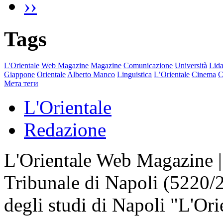
››
Tags
L'Orientale
Web Magazine
Magazine
Comunicazione
Università
Lida
Giappone
Orientale
Alberto Manco
Linguistica
L’Orientale
Cinema
C
Мета теги
L'Orientale
Redazione
L'Orientale Web Magazine | T
Tribunale di Napoli (5220/
degli studi di Napoli "L'Ori