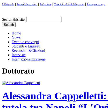
|
|
|
|
L'Orientale
Per collaborazioni
Redazione
Tirocinio al Web Magazine
Rassegna stampa
Search this site:
Home
News
Eventi e convegni
Studenti e Laureati
Recensioni&Citazioni
Interviste
Internazionalizzazione
Dottorato
Alessandra Cappelletti: 
tutela tra Napoli “L'Or