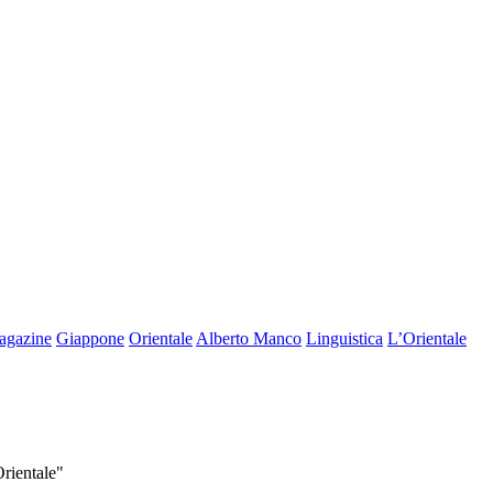
agazine
Giappone
Orientale
Alberto Manco
Linguistica
L’Orientale
Orientale"