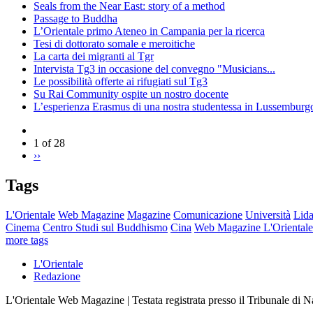
Seals from the Near East: story of a method
Passage to Buddha
L’Orientale primo Ateneo in Campania per la ricerca
Tesi di dottorato somale e meroitiche
La carta dei migranti al Tgr
Intervista Tg3 in occasione del convegno "Musicians...
Le possibilità offerte ai rifugiati sul Tg3
Su Rai Community ospite un nostro docente
L’esperienza Erasmus di una nostra studentessa in Lussemburg
1 of 28
››
Tags
L'Orientale
Web Magazine
Magazine
Comunicazione
Università
Lida
Cinema
Centro Studi sul Buddhismo
Cina
Web Magazine L'Orientale
more tags
L'Orientale
Redazione
L'Orientale Web Magazine | Testata registrata presso il Tribunale di 