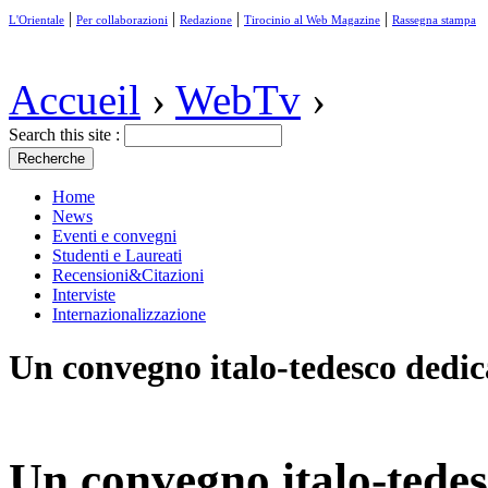
|
|
|
|
L'Orientale
Per collaborazioni
Redazione
Tirocinio al Web Magazine
Rassegna stampa
Accueil
›
WebTv
›
Search this site :
Home
News
Eventi e convegni
Studenti e Laureati
Recensioni&Citazioni
Interviste
Internazionalizzazione
Un convegno italo-tedesco dedi
Un convegno italo-tedes