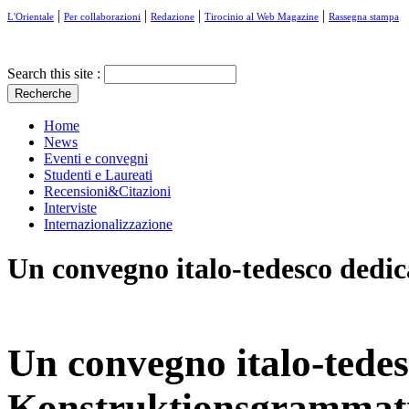
|
|
|
|
L'Orientale
Per collaborazioni
Redazione
Tirocinio al Web Magazine
Rassegna stampa
Search this site :
Home
News
Eventi e convegni
Studenti e Laureati
Recensioni&Citazioni
Interviste
Internazionalizzazione
Un convegno italo-tedesco dedi
Un convegno italo-tedes
Konstruktionsgrammat