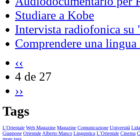
Audiodocumentario per R
Studiare a Kobe
Intervista radiofonica su 
Comprendere una lingua 
‹‹
4 de 27
››
Tags
L'Orientale
Web Magazine
Magazine
Comunicazione
Università
Lida
Giappone
Orientale
Alberto Manco
Linguistica
L’Orientale
Cinema
C
more tags