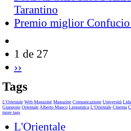
Tarantino
Premio miglior Confucio d
1 de 27
››
Tags
L'Orientale
Web Magazine
Magazine
Comunicazione
Università
Lida
Giappone
Orientale
Alberto Manco
Linguistica
L’Orientale
Cinema
C
more tags
L'Orientale