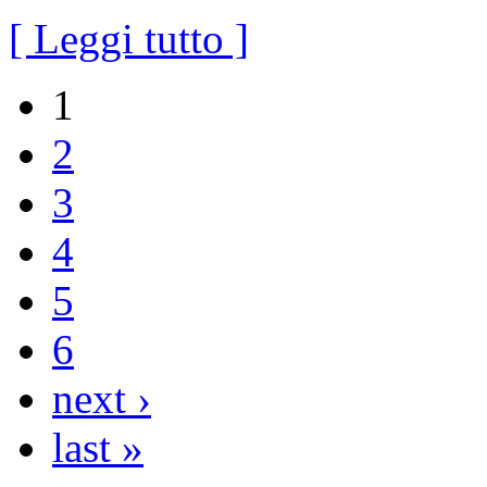
[ Leggi tutto ]
1
2
3
4
5
6
next ›
last »