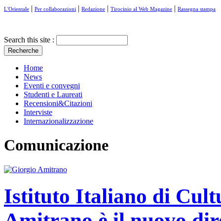
|
|
|
|
L'Orientale
Per collaborazioni
Redazione
Tirocinio al Web Magazine
Rassegna stampa
Search this site :
Home
News
Eventi e convegni
Studenti e Laureati
Recensioni&Citazioni
Interviste
Internazionalizzazione
Comunicazione
Istituto Italiano di Cul
Amitrano è il nuovo dir