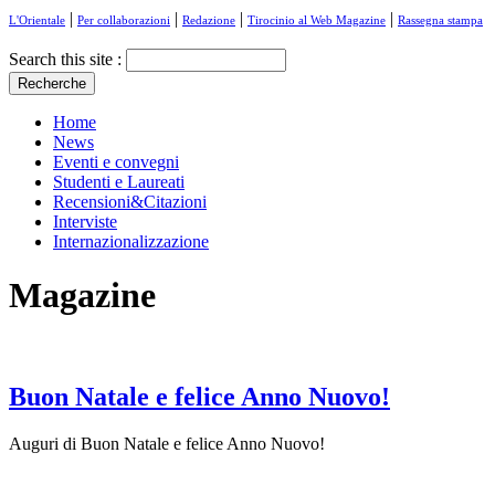
|
|
|
|
L'Orientale
Per collaborazioni
Redazione
Tirocinio al Web Magazine
Rassegna stampa
Search this site :
Home
News
Eventi e convegni
Studenti e Laureati
Recensioni&Citazioni
Interviste
Internazionalizzazione
Magazine
Buon Natale e felice Anno Nuovo!
Auguri di Buon Natale e felice Anno Nuovo!