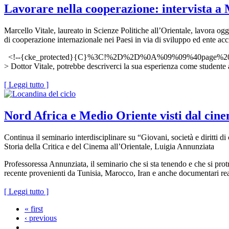
Lavorare nella cooperazione: intervista a 
Marcello Vitale, laureato in Scienze Politiche all’Orientale, lavora o
di cooperazione internazionale nei Paesi in via di sviluppo ed ente accr
<!--{cke_protected}{C}%3C!%2D%2D%0A%09%09%40page
> Dottor Vitale, potrebbe descriverci la sua esperienza come studente al
[ Leggi tutto ]
Nord Africa e Medio Oriente visti dal cin
Continua il seminario interdisciplinare su “Giovani, società e diritti 
Storia della Critica e del Cinema all’Orientale, Luigia Annunziata
Professoressa Annunziata, il seminario che si sta tenendo e che si prot
recente provenienti da Tunisia, Marocco, Iran e anche documentari real
[ Leggi tutto ]
« first
‹ previous
…