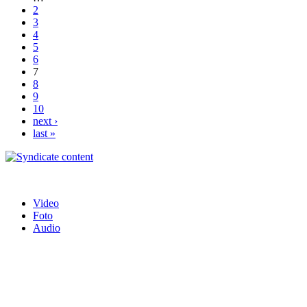
2
3
4
5
6
7
8
9
10
next ›
last »
Video
Foto
Audio