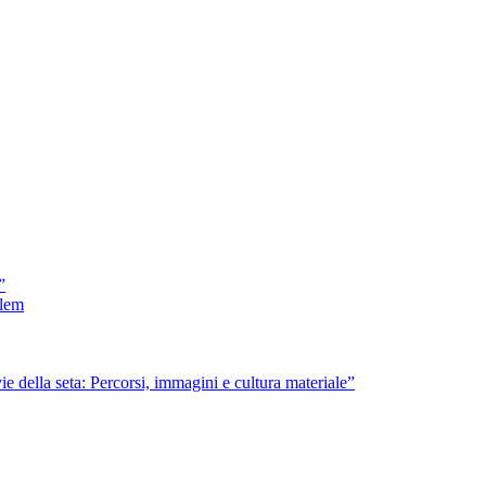
”
olem
ie della seta: Percorsi, immagini e cultura materiale”