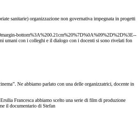
priate sanitarie) organizzazione non governativa impegnata in progetti
margin-bottom%3A%200.21cm%20%7D%0A%09%2D%2D%3E--
mi umani con i colleghi e il dialogo con i docenti si sono rivelati fon
l cinema”. Ne abbiamo parlato con una delle organizzatrici, docente in
d Ersilia Francesca abbiamo scelto una serie di film di produzione
ome il documentario di Stefan