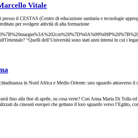
Marcello Vitale
ggi presso il CESTAS (Centro di educazione sanitaria e tecnologie appro
editato per svolgere attività di alta formazione
%20%7B%20margin%3A%202cm%20%7D%0A%09%09P%20%7B%20
l'Orientale? “Quelli dell’Università sono stati anni intensi in cui i lega
ema
di cittadinanza in Nord Africa e Medio Oriente: uno sguardo attraverso i
rarrà fino alla fine di aprile, su cosa verte? Con Anna Maria Di Tolla e
izzati da cineasti europei che gettano il loro sguardo verso l’Egitto, c