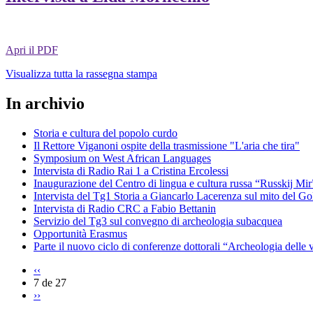
Apri il PDF
Visualizza tutta la rassegna stampa
In archivio
Storia e cultura del popolo curdo
Il Rettore Viganoni ospite della trasmissione "L'aria che tira"
Symposium on West African Languages
Intervista di Radio Rai 1 a Cristina Ercolessi
Inaugurazione del Centro di lingua e cultura russa “Russkij Mir
Intervista del Tg1 Storia a Giancarlo Lacerenza sul mito del G
Intervista di Radio CRC a Fabio Bettanin
Servizio del Tg3 sul convegno di archeologia subacquea
Opportunità Erasmus
Parte il nuovo ciclo di conferenze dottorali “Archeologia delle v
‹‹
7 de 27
››