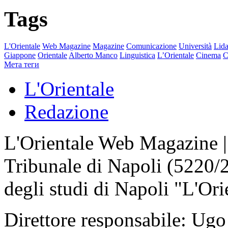
Tags
L'Orientale
Web Magazine
Magazine
Comunicazione
Università
Lida
Giappone
Orientale
Alberto Manco
Linguistica
L’Orientale
Cinema
C
Мета теги
L'Orientale
Redazione
L'Orientale Web Magazine | T
Tribunale di Napoli (5220/
degli studi di Napoli "L'Ori
Direttore responsabile: Ugo