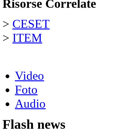
Risorse Correlate
>
CESET
>
ITEM
Video
Foto
Audio
Flash news