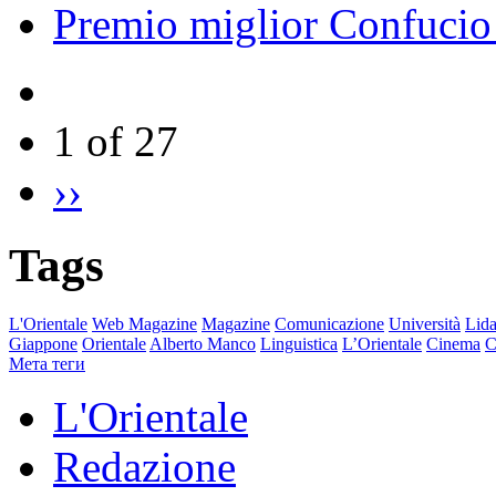
Premio miglior Confucio d
1 of 27
››
Tags
L'Orientale
Web Magazine
Magazine
Comunicazione
Università
Lida
Giappone
Orientale
Alberto Manco
Linguistica
L’Orientale
Cinema
C
Мета теги
L'Orientale
Redazione