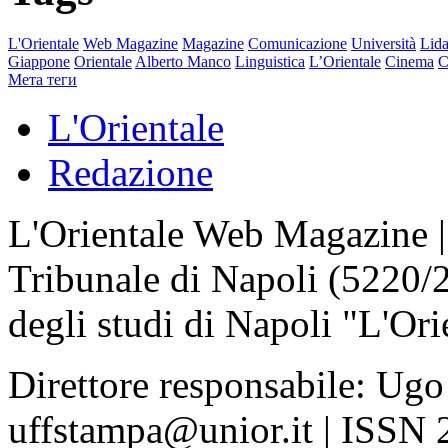
L'Orientale
Web Magazine
Magazine
Comunicazione
Università
Lida
Giappone
Orientale
Alberto Manco
Linguistica
L’Orientale
Cinema
C
Мета теги
L'Orientale
Redazione
L'Orientale Web Magazine | T
Tribunale di Napoli (5220/
degli studi di Napoli "L'Ori
Direttore responsabile: Ugo
uffstampa@unior.it | ISSN