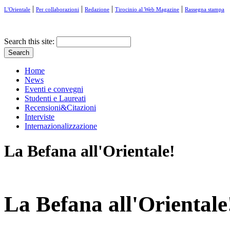
|
|
|
|
L'Orientale
Per collaborazioni
Redazione
Tirocinio al Web Magazine
Rassegna stampa
Search this site:
Home
News
Eventi e convegni
Studenti e Laureati
Recensioni&Citazioni
Interviste
Internazionalizzazione
La Befana all'Orientale!
La Befana all'Orientale