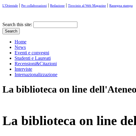
|
|
|
|
L'Orientale
Per collaborazioni
Redazione
Tirocinio al Web Magazine
Rassegna stampa
Search this site:
Home
News
Eventi e convegni
Studenti e Laureati
Recensioni&Citazioni
Interviste
Internazionalizzazione
La biblioteca on line dell'Atene
La biblioteca on line de