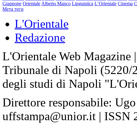
Giappone
Orientale
Alberto Manco
Linguistica
L’Orientale
Cinema
C
Мета теги
L'Orientale
Redazione
L'Orientale Web Magazine | T
Tribunale di Napoli (5220/
degli studi di Napoli "L'Ori
Direttore responsabile: Ugo
uffstampa@unior.it | ISSN