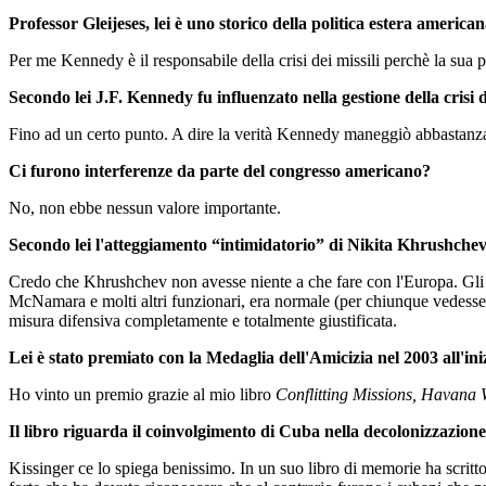
Professor Gleijeses, lei è uno storico della politica estera americ
Per me Kennedy è il responsabile della crisi dei missili perchè la sua p
Secondo lei J.F. Kennedy fu influenzato nella gestione della crisi
Fino ad un certo punto. A dire la verità Kennedy maneggiò abbastanza
Ci furono interferenze da parte del congresso americano?
No, non ebbe nessun valore importante.
Secondo lei l'atteggiamento “intimidatorio” di Nikita Khrushchev,
Credo che Khrushchev non avesse niente a che fare con l'Europa. Gli s
McNamara e molti altri funzionari, era normale (per chiunque vedesse l
misura difensiva completamente e totalmente giustificata.
Lei è stato premiato con la Medaglia dell'Amicizia nel 2003 all'ini
Ho vinto un premio grazie al mio libro
Conflitting Missions, Havana
Il libro riguarda il coinvolgimento di Cuba nella decolonizzazio
Kissinger ce lo spiega benissimo. In un suo libro di memorie ha scrit