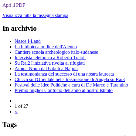
Apri il PDF
Visualizza tutta la rassegna stampa
In archivio
Nasce I-Land
La biblioteca on line dell'Ateneo
Cantiere scuola archeologico italo-sudanese
Intervista telefonica a Roberto Tottoli
Su Rai2 l'iniziativa rivolta ai rifugiati
Amina Nouh dal Gibuti a Napoli
La testimonianza del successo di una nostra laureata
Chicca sull'Orientale nella trasmissione di Angela su Rai3
Festival delle Idee Politiche a cura di De Marco e Tarantino
Premio miglior Confucio dell'anno al nostro Istituto
1 of 27
››
Tags