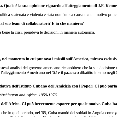
ana. Quale è la sua opinione riguardo all'atteggiamento di J.F. Kenne
olitica scatenata e violenta è stata non l'unica causa ma un motivo princi
 dal suo team di collaboratori? E in che maniera?
 bene la crisi, prendeva le decisioni in maniera autonoma.
 nel momento in cui puntava i missili sull'America, mirava esclusi
tessi analisti del governo americano riconobbero che la sua decisione 
'atteggiamento Americano nel '62 e il pazzesco dibattito interno negli 
ziativa dell'Istituto Cubano dell'Amicizia con i Popoli. Ci può parl
 Washington and Africa, 1959-1976
.
ne dell'Africa. Ci può brevemente esporre per quale motivo Cuba h
to che in quel periodo, nel '65, Cuba mandò dei soldati in Angola come
p