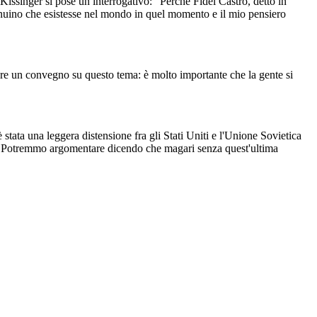
 Kissinger si pose un interrogativo: “Perchè Fidel Castro, detto in
genuino che esistesse nel mondo in quel momento e il mio pensiero
zare un convegno su questo tema: è molto importante che la gente si
è stata una leggera distensione fra gli Stati Uniti e l'Unione Sovietica
sili. Potremmo argomentare dicendo che magari senza quest'ultima