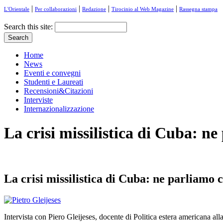
|
|
|
|
L'Orientale
Per collaborazioni
Redazione
Tirocinio al Web Magazine
Rassegna stampa
Search this site:
Home
News
Eventi e convegni
Studenti e Laureati
Recensioni&Citazioni
Interviste
Internazionalizzazione
La crisi missilistica di Cuba: ne
La crisi missilistica di Cuba: ne parliamo 
Intervista con Piero Gleijeses, docente di Politica estera americana a