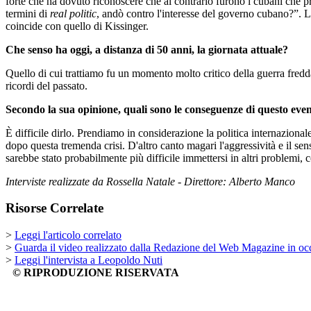
forte che ha dovuto riconoscere che al contrario furono i cubani che pr
termini di
real politic
, andò contro l'interesse del governo cubano?”. L
coincide con quello di Kissinger.
Che senso ha oggi, a distanza di 50 anni, la giornata attuale?
Quello di cui trattiamo fu un momento molto critico della guerra fredd
ricordi del passato.
Secondo la sua opinione, quali sono le conseguenze di questo event
È difficile dirlo. Prendiamo in considerazione la politica internazionale 
dopo questa tremenda crisi. D'altro canto magari l'aggressività e il se
sarebbe stato probabilmente più difficile immettersi in altri problemi,
Interviste realizzate da Rossella Natale - Direttore: Alberto Manco
Risorse Correlate
>
Leggi l'articolo correlato
>
Guarda il video realizzato dalla Redazione del Web Magazine in occ
>
Leggi l'intervista a Leopoldo Nuti
© RIPRODUZIONE RISERVATA