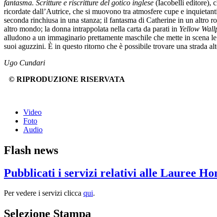
fantasma. Scritture e riscritture del gotico inglese
(Iacobelli editore),
ricordate dall’Autrice, che si muovono tra atmosfere cupe e inquietan
seconda rinchiusa in una stanza; il fantasma di Catherine in un altro 
altro mondo; la donna intrappolata nella carta da parati in
Yellow Wal
alludono a un immaginario prettamente maschile che mette in scena le s
suoi aguzzini. È in questo ritorno che è possibile trovare una strada alt
Ugo Cundari
© RIPRODUZIONE RISERVATA
Video
Foto
Audio
Flash news
Pubblicati i servizi relativi alle Lauree H
Per vedere i servizi clicca
qui
.
Selezione Stampa