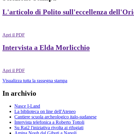
L'articolo di Polito sull'eccellenza dell'Or
Apri il PDF
Intervista a Elda Morlicchio
Apri il PDF
Visualizza tutta la rassegna stampa
In archivio
Nasce I-Land
La biblioteca on line dell'Ateneo
Cantiere scuola archeologico italo-sudanese
Intervista telefonica a Roberto Tottoli
Su Rai2 l'iniziativa rivolta ai rifugiati
Amina Nouh dal Gibuti a Napoli