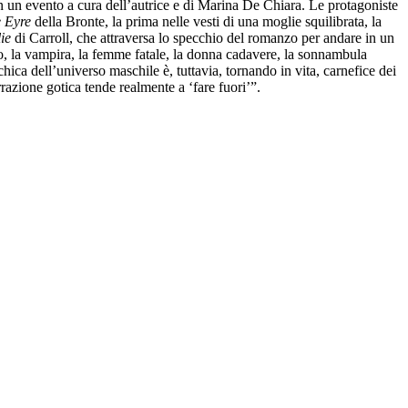
n un evento a cura dell’autrice e di Marina De Chiara. Le protagoniste
e Eyre
della Bronte, la prima nelle vesti di una moglie squilibrata, la
lie
di Carroll, che attraversa lo specchio del romanzo per andare in un
o, la vampira, la femme fatale, la donna cadavere, la sonnambula
ica dell’universo maschile è, tuttavia, tornando in vita, carnefice dei
rrazione gotica tende realmente a ‘fare fuori’”.