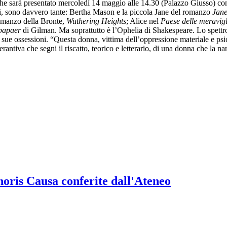
 che sarà presentato mercoledì 14 maggio alle 14.30 (Palazzo Giusso) co
ti, sono davvero tante: Bertha Mason e la piccola Jane del romanzo
Jan
romanzo della Bronte,
Wuthering Heights
; Alice nel
Paese delle meravig
lpapaer
di Gilman. Ma soprattutto è l’Ophelia di Shakespeare. Lo spettr
ue ossessioni. “Questa donna, vittima dell’oppressione materiale e psich
erantiva che segni il riscatto, teorico e letterario, di una donna che la na
onoris Causa conferite dall'Ateneo