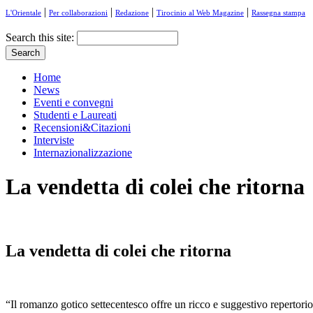
|
|
|
|
L'Orientale
Per collaborazioni
Redazione
Tirocinio al Web Magazine
Rassegna stampa
Search this site:
Home
News
Eventi e convegni
Studenti e Laureati
Recensioni&Citazioni
Interviste
Internazionalizzazione
La vendetta di colei che ritorna
La vendetta di colei che ritorna
“Il romanzo gotico settecentesco offre un ricco e suggestivo repertorio