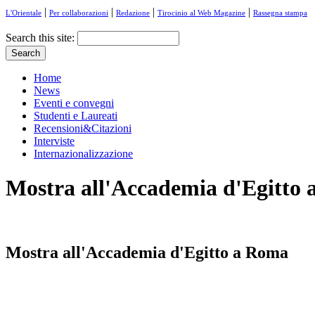
|
|
|
|
L'Orientale
Per collaborazioni
Redazione
Tirocinio al Web Magazine
Rassegna stampa
Search this site:
Home
News
Eventi e convegni
Studenti e Laureati
Recensioni&Citazioni
Interviste
Internazionalizzazione
Mostra all'Accademia d'Egitto
Mostra all'Accademia d'Egitto a Roma