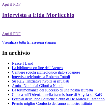
Apri il PDF
Intervista a Elda Morlicchio
Apri il PDF
Visualizza tutta la rassegna stampa
In archivio
Nasce I-Land
La biblioteca on line dell'Ateneo
Cantiere scuola archeologico italo-sudanese
Intervista telefonica a Roberto Tottoli
Su Rai2 l'iniziativa rivolta ai rifugiati
Amina Nouh dal Gibuti a Napoli
La testimonianza del successo di una nostra laureata
Chicca sull'Orientale nella trasmissione di Angela su Rai3
Festival delle Idee Politiche a cura di De Marco e Tarantino
Premio miglior Confucio dell'anno al nostro Istituto