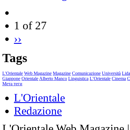
1 of 27
››
Tags
L'Orientale
Web Magazine
Magazine
Comunicazione
Università
Lida
Giappone
Orientale
Alberto Manco
Linguistica
L’Orientale
Cinema
C
Мета теги
L'Orientale
Redazione
L'Orientale Web Magazine | T