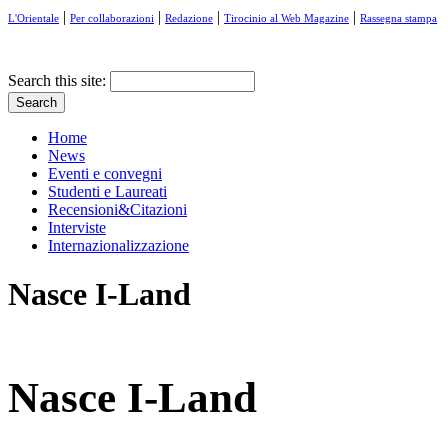
|
|
|
|
L'Orientale
Per collaborazioni
Redazione
Tirocinio al Web Magazine
Rassegna stampa
Search this site:
Home
News
Eventi e convegni
Studenti e Laureati
Recensioni&Citazioni
Interviste
Internazionalizzazione
Nasce I-Land
Nasce I-Land