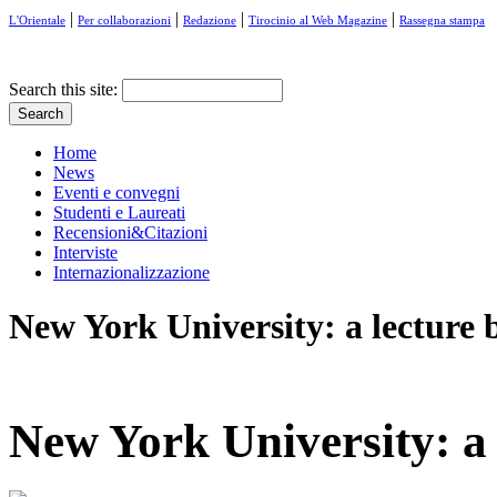
|
|
|
|
L'Orientale
Per collaborazioni
Redazione
Tirocinio al Web Magazine
Rassegna stampa
Search this site:
Home
News
Eventi e convegni
Studenti e Laureati
Recensioni&Citazioni
Interviste
Internazionalizzazione
New York University: a lecture 
New York University: a 