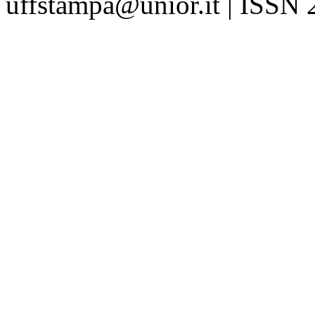
uffstampa@unior.it | ISSN