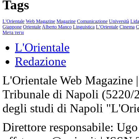
Tags
L'Orientale
Web Magazine
Magazine
Comunicazione
Università
Lida
Giappone
Orientale
Alberto Manco
Linguistica
L’Orientale
Cinema
C
Мета теги
L'Orientale
Redazione
L'Orientale Web Magazine | T
Tribunale di Napoli (5220/
degli studi di Napoli "L'Ori
Direttore responsabile: Ugo