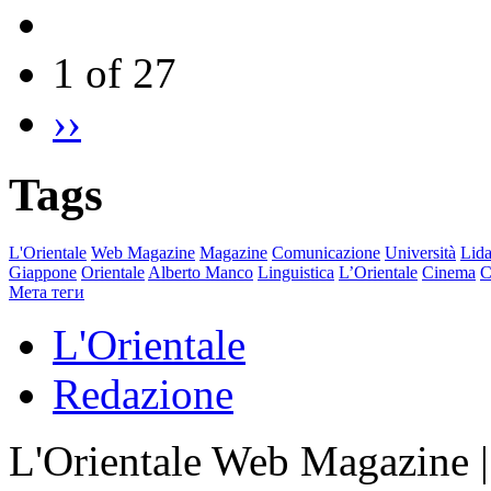
1 of 27
››
Tags
L'Orientale
Web Magazine
Magazine
Comunicazione
Università
Lida
Giappone
Orientale
Alberto Manco
Linguistica
L’Orientale
Cinema
C
Мета теги
L'Orientale
Redazione
L'Orientale Web Magazine | T