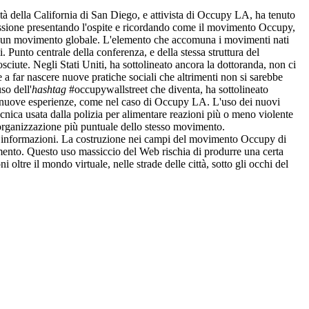
à della California di San Diego, e attivista di Occupy LA, ha tenuto
ussione presentando l'ospite e ricordando come il movimento Occupy,
tato un movimento globale. L'elemento che accomuna i movimenti nati
li. Punto centrale della conferenza, e della stessa struttura del
sciute. Negli Stati Uniti, ha sottolineato ancora la dottoranda, non ci
 a far nascere nuove pratiche sociali che altrimenti non si sarebbe
so dell'
hashtag
#occupywallstreet che diventa, ha sottolineato
o nuove esperienze, come nel caso di Occupy LA. L'uso dei nuovi
cnica usata dalla polizia per alimentare reazioni più o meno violente
ll'organizzazione più puntuale dello stesso movimento.
lle informazioni. La costruzione nei campi del movimento Occupy di
mento. Questo uso massiccio del Web rischia di produrre una certa
ltre il mondo virtuale, nelle strade delle città, sotto gli occhi del