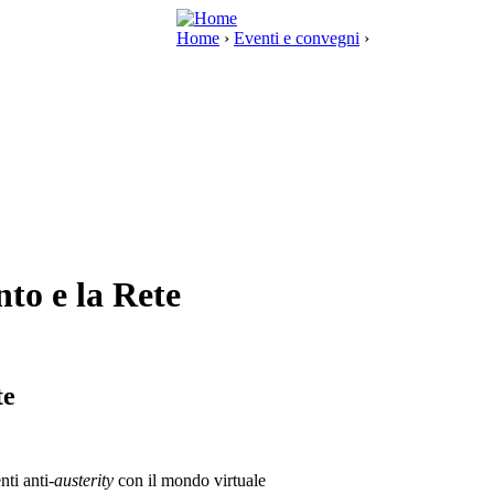
Home
›
Eventi e convegni
›
to e la Rete
te
ti anti-
austerity
con il mondo virtuale