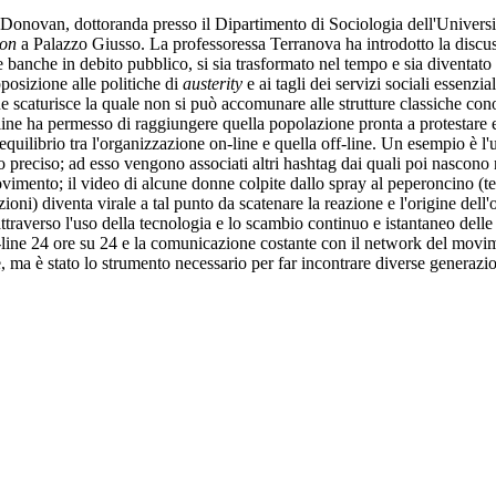
 Donovan, dottoranda presso il Dipartimento di Sociologia dell'Universit
ion
a Palazzo Giusso. La professoressa Terranova ha introdotto la disc
lle banche in debito pubblico, si sia trasformato nel tempo e sia diven
posizione alle politiche di
austerity
e ai tagli dei servizi sociali essenzia
e scaturisce la quale non si può accomunare alle strutture classiche cono
line ha permesso di raggiungere quella popolazione pronta a protestare e
quilibrio tra l'organizzazione on-line e quella off-line. Un esempio è l'u
preciso; ad esso vengono associati altri hashtag dai quali poi nascon
vimento; il video di alcune donne colpite dallo spray al peperoncino (te
tazioni) diventa virale a tal punto da scatenare la reazione e l'origine de
attraverso l'uso della tecnologia e lo scambio continuo e istantaneo de
n-line 24 ore su 24 e la comunicazione costante con il network del movi
 è stato lo strumento necessario per far incontrare diverse generazioni o