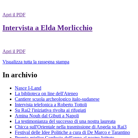
Apri il PDF
Intervista a Elda Morlicchio
Apri il PDF
Visualizza tutta la rassegna stampa
In archivio
Nasce I-Land
La biblioteca on line dell'Ateneo
Cantiere scuola archeologico italo-sudanese
Intervista telefonica a Roberto Tottoli
Su Rai2 l'iniziativa rivolta ai rifugiati
Amina Nouh dal Gibuti a Napoli
La testimonianza del successo di una nostra laureata
Chicca sull'Orientale nella trasmissione di Angela su Rai3
Festival delle Idee Politiche a cura di De Marco e Tarantino
Premio miglior Confucio dell'anno al nostro Istituto