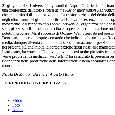
21 giugno 2013, Università degli studi di Napoli “L'Orientale” - Joan
una conferenza dal titolo
Protest in the Age of Information Reproduct
che era partito dalla contestazione della trasformazione del debito de
negli ultimi anni nel globo, ha detto la Donovan, è essenzialmente l'op
movimento, è il rapporto con i
social network
e l'organizzazione che n
sono piazze simili a quelle delle città europee, e la comunicazione on-
potuto incrociare. Ma il successo di Occupy Wall Street sta nel giusto e
Donovan, un vero e proprio comando che indica anche un luogo fisico 
media, dunque, diventa centrale nella stessa formazione di pezzi di mo
nei presenti più che inibire la partecipazione degli stessi alle manifes
L'attivismo, ha concluso Donovan, diventa così molto più sofisticato 
veri e propri centri mediatici (
media tent
) ha assicurato la presenza o
ridondanza nella produzione delle informazioni e nella comunicazione, ma
mondo intero.
Nicola Di Mauro - Direttore: Alberto Manco
© RIPRODUZIONE RISERVATA
Video
Foto
Audio