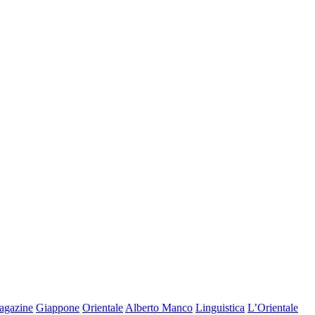
agazine
Giappone
Orientale
Alberto Manco
Linguistica
L’Orientale