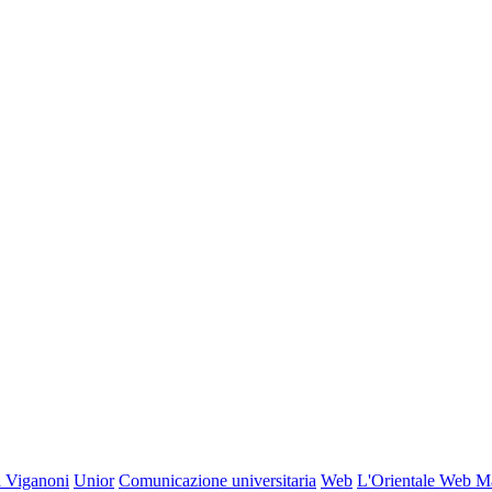
 Viganoni
Unior
Comunicazione universitaria
Web
L'Orientale Web M