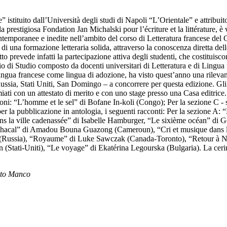
tituito dall’Università degli studi di Napoli “L’Orientale” e attribuito a
la prestigiosa Fondation Jan Michalski pour l’écriture et la littérature, 
contemporanee e inedite nell’ambito del corso di Letteratura francese de
 di una formazione letteraria solida, attraverso la conoscenza diretta de
tto prevede infatti la partecipazione attiva degli studenti, che costituisc
di Studio composto da docenti universitari di Letteratura e di Lingua f
a lingua francese come lingua di adozione, ha visto quest’anno una rilevante
sia, Stati Uniti, San Domingo – a concorrere per questa edizione. Gli st
iati con un attestato di merito e con uno stage presso una Casa editrice. Q
cofoni: “L’homme et le sel” di Bofane In-koli (Congo); Per la sezione C -
er la pubblicazione in antologia, i seguenti racconti: Per la sezione A: 
ns la ville cadenassée” di Isabelle Hamburger, “Le sixième océan” di G
 chacal” di Amadou Bouna Guazong (Cameroun), “Cri et musique dans 
a (Russia), “Royaume” di Luke Sawczak (Canada-Toronto), “Retour à 
ti-Uniti), “Le voyage” di Ekatérina Legourska (Bulgaria). La cerimonia
rto Manco