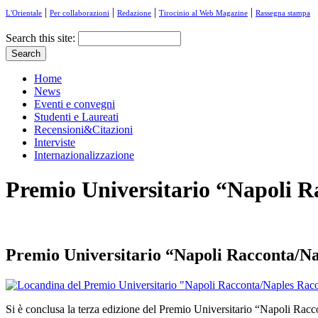
|
|
|
|
L'Orientale
Per collaborazioni
Redazione
Tirocinio al Web Magazine
Rassegna stampa
Search this site:
Home
News
Eventi e convegni
Studenti e Laureati
Recensioni&Citazioni
Interviste
Internazionalizzazione
Premio Universitario “Napoli Ra
Premio Universitario “Napoli Racconta/Napl
Si è conclusa la terza edizione del Premio Universitario “Napoli Raccon