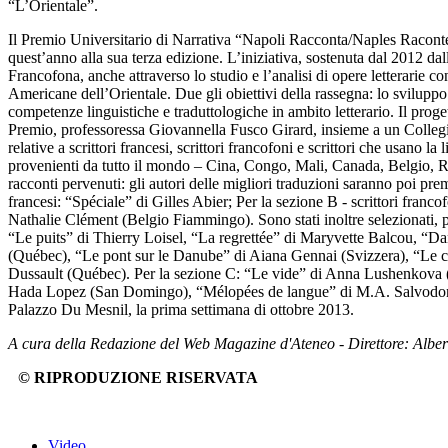
“L’Orientale”.
Il Premio Universitario di Narrativa “Napoli Racconta/Naples Raconte” is
quest’anno alla sua terza edizione. L’iniziativa, sostenuta dal 2012 dal
Francofona, anche attraverso lo studio e l’analisi di opere letterarie 
Americane dell’Orientale. Due gli obiettivi della rassegna: lo sviluppo
competenze linguistiche e traduttologiche in ambito letterario. Il proge
Premio, professoressa Giovannella Fusco Girard, insieme a un Collegio 
relative a scrittori francesi, scrittori francofoni e scrittori che usano l
provenienti da tutto il mondo – Cina, Congo, Mali, Canada, Belgio, Rus
racconti pervenuti: gli autori delle migliori traduzioni saranno poi prem
francesi: “Spéciale” di Gilles Abier; Per la sezione B - scrittori fran
Nathalie Clément (Belgio Fiammingo). Sono stati inoltre selezionati, p
“Le puits” di Thierry Loisel, “La regrettée” di Maryvette Balcou, “Da
(Québec), “Le pont sur le Danube” di Aiana Gennai (Svizzera), “Le
Dussault (Québec). Per la sezione C: “Le vide” di Anna Lushenkov
Hada Lopez (San Domingo), “Mélopées de langue” di M.A. Salvodon (Sta
Palazzo Du Mesnil, la prima settimana di ottobre 2013.
A cura della Redazione del Web Magazine d'Ateneo - Direttore: Albe
© RIPRODUZIONE RISERVATA
Video