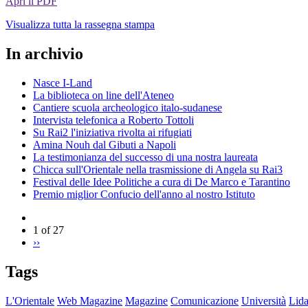
Apri il PDF
Visualizza tutta la rassegna stampa
In archivio
Nasce I-Land
La biblioteca on line dell'Ateneo
Cantiere scuola archeologico italo-sudanese
Intervista telefonica a Roberto Tottoli
Su Rai2 l'iniziativa rivolta ai rifugiati
Amina Nouh dal Gibuti a Napoli
La testimonianza del successo di una nostra laureata
Chicca sull'Orientale nella trasmissione di Angela su Rai3
Festival delle Idee Politiche a cura di De Marco e Tarantino
Premio miglior Confucio dell'anno al nostro Istituto
1 of 27
››
Tags
L'Orientale
Web Magazine
Magazine
Comunicazione
Università
Lida