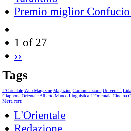
Premio miglior Confucio d
1 of 27
››
Tags
L'Orientale
Web Magazine
Magazine
Comunicazione
Università
Lida
Giappone
Orientale
Alberto Manco
Linguistica
L’Orientale
Cinema
C
Мета теги
L'Orientale
Redazione