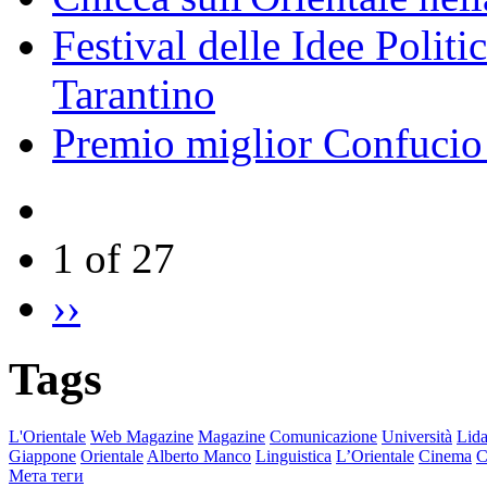
Festival delle Idee Polit
Tarantino
Premio miglior Confucio d
1 of 27
››
Tags
L'Orientale
Web Magazine
Magazine
Comunicazione
Università
Lida
Giappone
Orientale
Alberto Manco
Linguistica
L’Orientale
Cinema
C
Мета теги