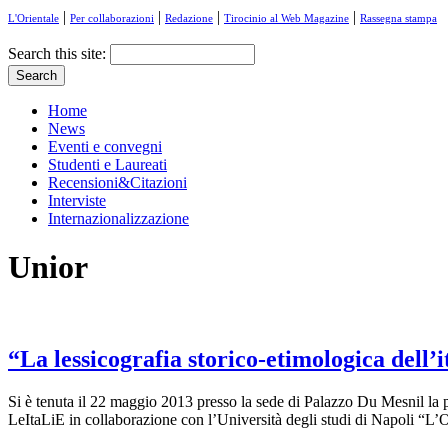
|
|
|
|
L'Orientale
Per collaborazioni
Redazione
Tirocinio al Web Magazine
Rassegna stampa
Search this site:
Home
News
Eventi e convegni
Studenti e Laureati
Recensioni&Citazioni
Interviste
Internazionalizzazione
Unior
“La lessicografia storico-etimologica dell’i
Si è tenuta il 22 maggio 2013 presso la sede di Palazzo Du Mesnil la pr
LeItaLiE in collaborazione con l’Università degli studi di Napoli “L’Or