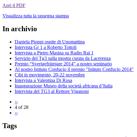
Apri il PDF
Visualizza tutta la rassegna stampa
In archivio
Daniela Pioppi ospite di Unomattina
Intervista Gr 1 a Roberto Tottoli
Intervista a Pietro Masina su Radio Rai 1
Servizio del Tg3 sulla mostra curata da Lacerenza
Premio “Sverigefrämjare 2014” a nostro seminario
Al nostro Istituto Confucio il premio "Istituto Confucio 2014"
Cibi in movimento, 20-22 novembre
Intervista a Valentina Di Rosa
Inaugurazione Museo della società africana d’Italia
Intervista del TG3 al Rettore Viganoni
‹‹
4 of 28
››
Tags