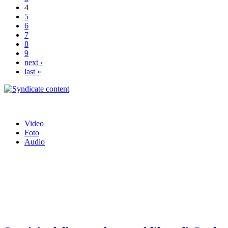
4
5
6
7
8
9
next ›
last »
Video
Foto
Audio