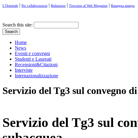
|
|
|
|
L'Orientale
Per collaborazioni
Redazione
Tirocinio al Web Magazine
Rassegna stampa
Search this site:
Home
News
Eventi e convegni
Studenti e Laureati
Recensioni&Citazioni
Interviste
Internazionalizzazione
Servizio del Tg3 sul convegno d
Servizio del Tg3 sul co
subacquea