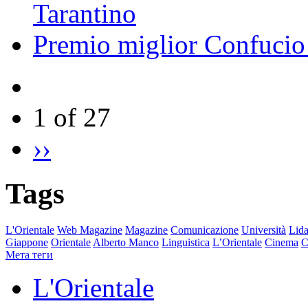
Tarantino
Premio miglior Confucio d
1 of 27
››
Tags
L'Orientale
Web Magazine
Magazine
Comunicazione
Università
Lida
Giappone
Orientale
Alberto Manco
Linguistica
L’Orientale
Cinema
C
Мета теги
L'Orientale