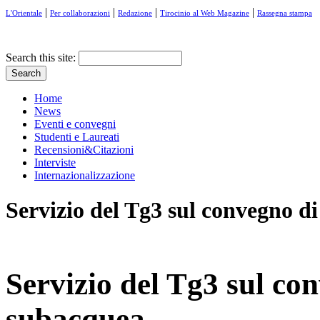
|
|
|
|
L'Orientale
Per collaborazioni
Redazione
Tirocinio al Web Magazine
Rassegna stampa
Search this site:
Home
News
Eventi e convegni
Studenti e Laureati
Recensioni&Citazioni
Interviste
Internazionalizzazione
Servizio del Tg3 sul convegno d
Servizio del Tg3 sul co
subacquea