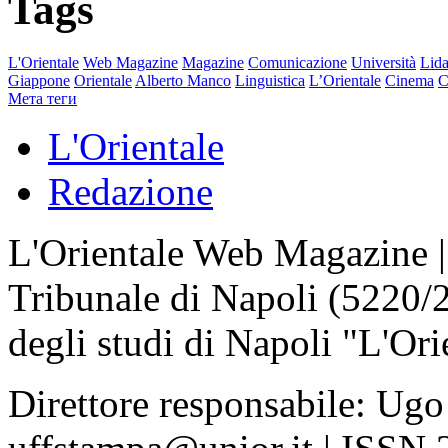
Tags
L'Orientale
Web Magazine
Magazine
Comunicazione
Università
Lida
Giappone
Orientale
Alberto Manco
Linguistica
L’Orientale
Cinema
C
Мета теги
L'Orientale
Redazione
L'Orientale Web Magazine | T
Tribunale di Napoli (5220/
degli studi di Napoli "L'Ori
Direttore responsabile: Ugo