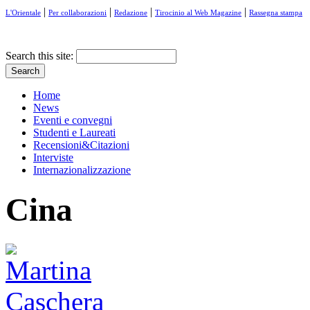
|
|
|
|
L'Orientale
Per collaborazioni
Redazione
Tirocinio al Web Magazine
Rassegna stampa
Search this site:
Home
News
Eventi e convegni
Studenti e Laureati
Recensioni&Citazioni
Interviste
Internazionalizzazione
Cina