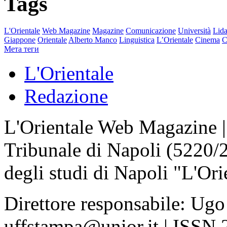
Tags
L'Orientale
Web Magazine
Magazine
Comunicazione
Università
Lida
Giappone
Orientale
Alberto Manco
Linguistica
L’Orientale
Cinema
C
Мета теги
L'Orientale
Redazione
L'Orientale Web Magazine | T
Tribunale di Napoli (5220/
degli studi di Napoli "L'Ori
Direttore responsabile: Ugo
uffstampa@unior.it | ISSN