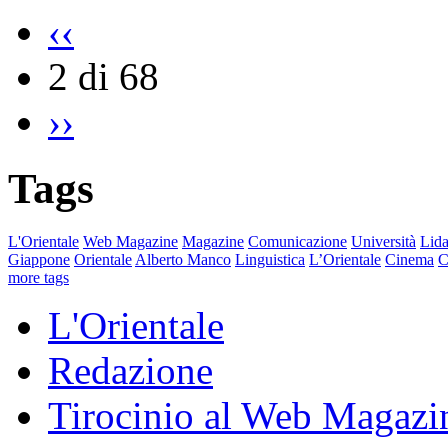
‹‹
2 di 68
››
Tags
L'Orientale
Web Magazine
Magazine
Comunicazione
Università
Lida
Giappone
Orientale
Alberto Manco
Linguistica
L’Orientale
Cinema
C
more tags
L'Orientale
Redazione
Tirocinio al Web Magazi