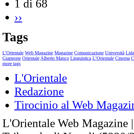
1 di 68
››
Tags
L'Orientale
Web Magazine
Magazine
Comunicazione
Università
Lida
Giappone
Orientale
Alberto Manco
Linguistica
L’Orientale
Cinema
C
more tags
L'Orientale
Redazione
Tirocinio al Web Magazi
L'Orientale Web Magazine | T