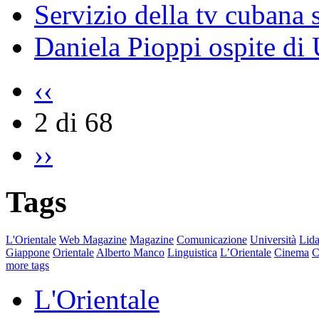
Servizio della tv cubana s
Daniela Pioppi ospite di
‹‹
2 di 68
››
Tags
L'Orientale
Web Magazine
Magazine
Comunicazione
Università
Lida
Giappone
Orientale
Alberto Manco
Linguistica
L’Orientale
Cinema
C
more tags
L'Orientale