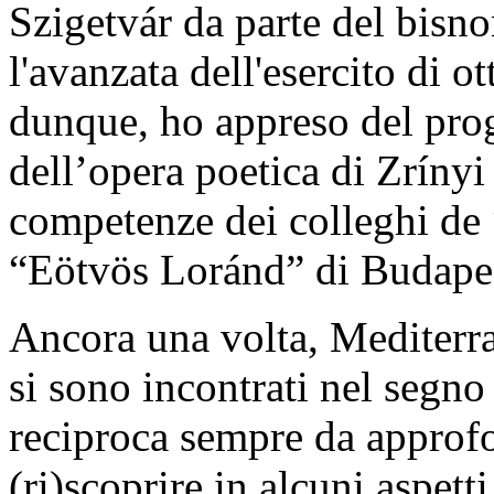
Szigetvár da parte del bisn
l'avanzata dell'esercito di 
dunque, ho appreso del prog
dell’opera poetica di Zrínyi
competenze dei colleghi de 
“Eötvös Loránd” di Budape
Ancora una volta, Mediterr
si sono incontrati nel segn
reciproca sempre da approfo
(ri)scoprire in alcuni aspet