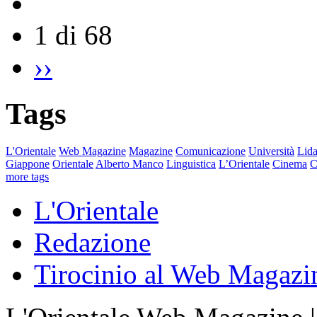
1 di 68
››
Tags
L'Orientale
Web Magazine
Magazine
Comunicazione
Università
Lida
Giappone
Orientale
Alberto Manco
Linguistica
L’Orientale
Cinema
C
more tags
L'Orientale
Redazione
Tirocinio al Web Magazi