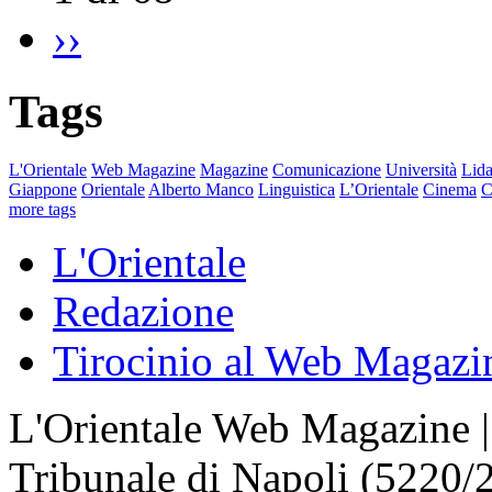
››
Tags
L'Orientale
Web Magazine
Magazine
Comunicazione
Università
Lida
Giappone
Orientale
Alberto Manco
Linguistica
L’Orientale
Cinema
C
more tags
L'Orientale
Redazione
Tirocinio al Web Magazi
L'Orientale Web Magazine | T
Tribunale di Napoli (5220/