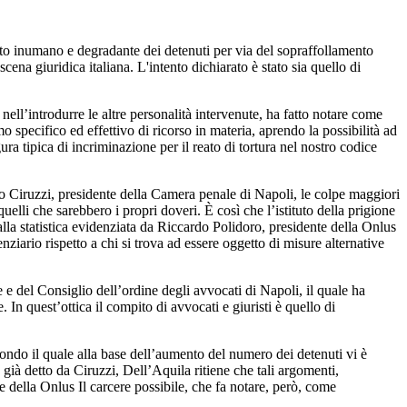
nto inumano e degradante dei detenuti per via del sopraffollamento
na giuridica italiana. L'intento dichiarato è stato sia quello di
nell’introdurre le altre personalità intervenute, ha fatto notare come
 specifico ed effettivo di ricorso in materia, aprendo la possibilità ad
ra tipica di incriminazione per il reato di tortura nel nostro codice
nico Ciruzzi, presidente della Camera penale di Napoli, le colpe maggiori
uelli che sarebbero i propri doveri. È così che l’istituto della prigione
 dalla statistica evidenziata da Riccardo Polidoro, presidente della Onlus
nziario rispetto a chi si trova ad essere oggetto di misure alternative
 del Consiglio dell’ordine degli avvocati di Napoli, il quale ha
 In quest’ottica il compito di avvocati e giuristi è quello di
ndo il quale alla base dell’aumento del numero dei detenuti vi è
già detto da Ciruzzi, Dell’Aquila ritiene che tali argomenti,
e della Onlus Il carcere possibile, che fa notare, però, come