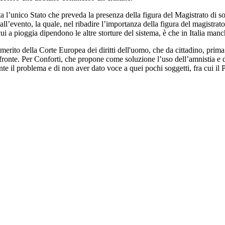
a l’unico Stato che preveda la presenza della figura del Magistrato di sor
all’evento, la quale, nel ribadire l’importanza della figura del magistrat
i a pioggia dipendono le altre storture del sistema, è che in Italia manc
rito della Corte Europea dei diritti dell'uomo, che da cittadino, prima c
ronte. Per Conforti, che propone come soluzione l’uso dell’amnistia e di 
il problema e di non aver dato voce a quei pochi soggetti, fra cui il Par