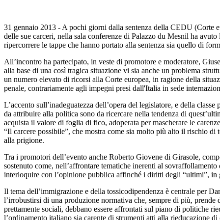
31 gennaio 2013 - A pochi giorni dalla sentenza della CEDU (Corte eur
delle sue carceri, nella sala conferenze di Palazzo du Mesnil ha avuto 
ripercorrere le tappe che hanno portato alla sentenza sia quello di form
All’incontro ha partecipato, in veste di promotore e moderatore, Giusepp
alla base di una così tragica situazione vi sia anche un problema strut
un numero elevato di ricorsi alla Corte europea, in ragione della situaz
penale, contrariamente agli impegni presi dall'Italia in sede internazion
L’accento sull’inadeguatezza dell’opera del legislatore, e della classe 
da attribuire alla politica sono da ricercare nella tendenza di quest’ul
acquista il valore di foglia di fico, adoperata per mascherare le carenze
“Il carcere possibile”, che mostra come sia molto più alto il rischio di
alla prigione.
Tra i promotori dell’evento anche Roberto Giovene di Girasole, compon
sostenuto come, nell’affrontare tematiche inerenti al sovraffollamento de
interloquire con l’opinione pubblica affinché i diritti degli “ultimi”, i
Il tema dell’immigrazione e della tossicodipendenza è centrale per Da
l’irrobustirsi di una produzione normativa che, sempre di più, prende d
prettamente sociali, debbano essere affrontati sul piano di politiche r
l’ordinamento italiano sia carente di strumenti atti alla rieducazione