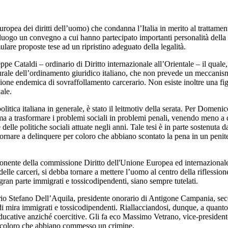
opea dei diritti dell’uomo) che condanna l’Italia in merito al trattame
luogo un convegno a cui hanno partecipato importanti personalità della sce
ulare proposte tese ad un ripristino adeguato della legalità.
e Cataldi – ordinario di Diritto internazionale all’Orientale – il quale, 
turale dell’ordinamento giuridico italiano, che non prevede un meccanismo
ione endemica di sovraffollamento carcerario. Non esiste inoltre una figu
ale.
politica italiana in generale, è stato il leitmotiv della serata. Per Dome
tima a trasformare i problemi sociali in problemi penali, venendo meno a q
 delle politiche sociali attuate negli anni. Tale tesi è in parte sostenuta
 tornare a delinquere per coloro che abbiano scontato la pena in un penite
ente della commissione Diritto dell'Unione Europea ed internazionale e
lle carceri, si debba tornare a mettere l’uomo al centro della riflessione.
n gran parte immigrati e tossicodipendenti, siano sempre tutelati.
rio Stefano Dell’Aquila, presidente onorario di Antigone Campania, seco
i mira immigrati e tossicodipendenti. Riallacciandosi, dunque, a quanto 
ieducative anziché coercitive. Gli fa eco Massimo Vetrano, vice-president
 di coloro che abbiano commesso un crimine.