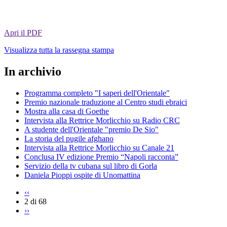
Apri il PDF
Visualizza tutta la rassegna stampa
In archivio
Programma completo "I saperi dell'Orientale"
Premio nazionale traduzione al Centro studi ebraici
Mostra alla casa di Goethe
Intervista alla Rettrice Morlicchio su Radio CRC
A studente dell'Orientale "premio De Sio"
La storia del pugile afghano
Intervista alla Rettrice Morlicchio su Canale 21
Conclusa IV edizione Premio “Napoli racconta”
Servizio della tv cubana sul libro di Gorla
Daniela Pioppi ospite di Unomattina
‹‹
2 di 68
››