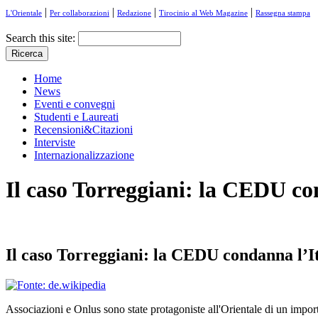
|
|
|
|
L'Orientale
Per collaborazioni
Redazione
Tirocinio al Web Magazine
Rassegna stampa
Search this site:
Home
News
Eventi e convegni
Studenti e Laureati
Recensioni&Citazioni
Interviste
Internazionalizzazione
Il caso Torreggiani: la CEDU con
Il caso Torreggiani: la CEDU condanna l’Ita
Associazioni e Onlus sono state protagoniste all'Orientale di un impor