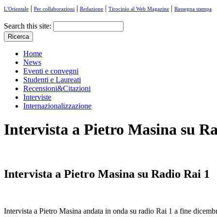
|
|
|
|
L'Orientale
Per collaborazioni
Redazione
Tirocinio al Web Magazine
Rassegna stampa
Search this site:
Home
News
Eventi e convegni
Studenti e Laureati
Recensioni&Citazioni
Interviste
Internazionalizzazione
Intervista a Pietro Masina su R
Intervista a Pietro Masina su Radio Rai 1
Intervista a Pietro Masina andata in onda su radio Rai 1 a fine dicem