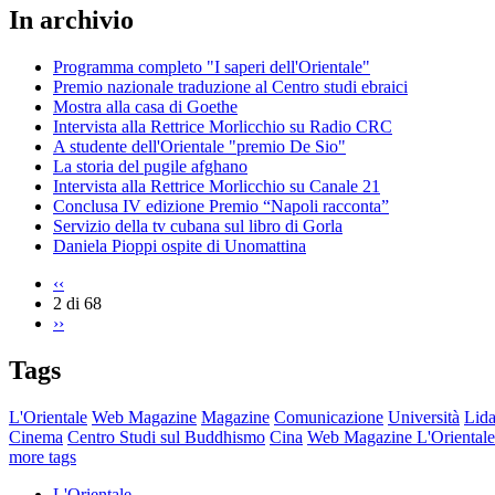
In archivio
Programma completo "I saperi dell'Orientale"
Premio nazionale traduzione al Centro studi ebraici
Mostra alla casa di Goethe
Intervista alla Rettrice Morlicchio su Radio CRC
A studente dell'Orientale "premio De Sio"
La storia del pugile afghano
Intervista alla Rettrice Morlicchio su Canale 21
Conclusa IV edizione Premio “Napoli racconta”
Servizio della tv cubana sul libro di Gorla
Daniela Pioppi ospite di Unomattina
‹‹
2 di 68
››
Tags
L'Orientale
Web Magazine
Magazine
Comunicazione
Università
Lida
Cinema
Centro Studi sul Buddhismo
Cina
Web Magazine L'Orientale
more tags
L'Orientale