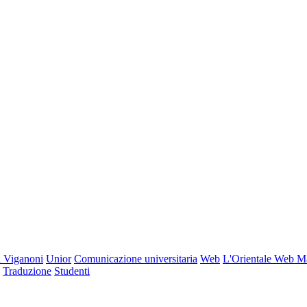
 Viganoni
Unior
Comunicazione universitaria
Web
L'Orientale Web M
Traduzione
Studenti