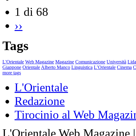
1 di 68
››
Tags
L'Orientale
Web Magazine
Magazine
Comunicazione
Università
Lida
Giappone
Orientale
Alberto Manco
Linguistica
L’Orientale
Cinema
C
more tags
L'Orientale
Redazione
Tirocinio al Web Magazi
L'Orientale Web Magazine | T