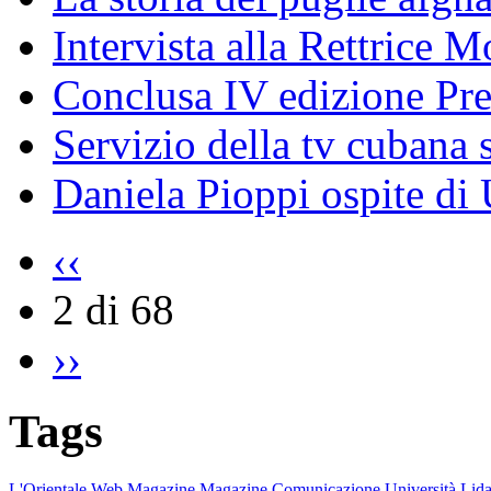
Intervista alla Rettrice 
Conclusa IV edizione Pr
Servizio della tv cubana s
Daniela Pioppi ospite di
‹‹
2 di 68
››
Tags
L'Orientale
Web Magazine
Magazine
Comunicazione
Università
Lida