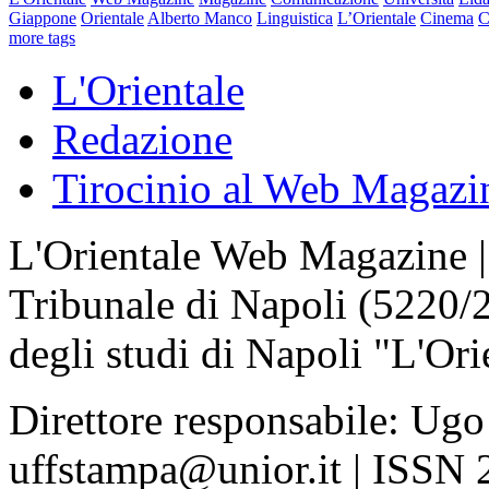
Giappone
Orientale
Alberto Manco
Linguistica
L’Orientale
Cinema
C
more tags
L'Orientale
Redazione
Tirocinio al Web Magazi
L'Orientale Web Magazine | T
Tribunale di Napoli (5220/
degli studi di Napoli "L'Ori
Direttore responsabile: Ugo
uffstampa@unior.it | ISSN