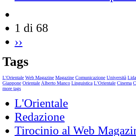
1 di 68
››
Tags
L'Orientale
Web Magazine
Magazine
Comunicazione
Università
Lida
Giappone
Orientale
Alberto Manco
Linguistica
L’Orientale
Cinema
C
more tags
L'Orientale
Redazione
Tirocinio al Web Magazi