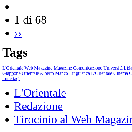
1 di 68
››
Tags
L'Orientale
Web Magazine
Magazine
Comunicazione
Università
Lida
Giappone
Orientale
Alberto Manco
Linguistica
L’Orientale
Cinema
C
more tags
L'Orientale
Redazione
Tirocinio al Web Magazi