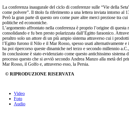
La conferenza inaugurale del ciclo di conferenze sulle “Vie della Seta
come polvere”. Il titolo fa riferimento a una lettera inviata intorno al 
Però la gran parte di questo oro come pure altre merci preziose tra cui 
politiche ed economiche.
L’argomento affrontato nella conferenza è proprio l’origine di questa ret
consolidando e fu ben presto polarizzata dall’Egitto faraonico. Attravers
peraltro solo un attore di un più ampio sistema attraverso cui i prodott
l’Egitto furono il Nilo e il Mar Rosso, spesso usati alternativamente e 
ha poi ripercorso queste dinamiche nel terzo e secondo millennio a.C., 
In conclusione è stato evidenziato come questo antichissimo sistema di r
processo questo che si avviò secondo Andrea Manzo alla metà del prim
Mar Rosso, il Golfo e, attraverso esso, la Persia.
© RIPRODUZIONE RISERVATA
Video
Foto
Audio