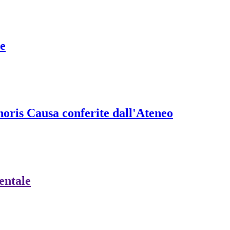
he
onoris Causa conferite dall'Ateneo
ientale