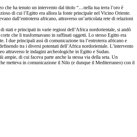
 che ha tenuto un intervento dal titolo “…nella tua terra l’oro è
zioso di cui l’Egitto era allora la fonte principale nel Vicino Oriente.
ano dall’entroterra africano, attraverso un’articolata rete di relazioni
i stati e principati in varie regioni dell’Africa nordorientale, si andò
corte che li trasformavano in raffinati oggetti. Lo stesso Egitto era
e. I due principali assi di comunicazione tra l’entroterra africano e
definendo tra i diversi potentati dell’Africa nordorientale. L’intervento
neo attraverso le indagini archeologiche in Egitto e Sudan.
iù ampie, di cui faceva parte anche la stessa via della seta. Un
he metteva in comunicazione il Nilo (e dunque il Mediterraneo) con il