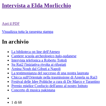
Intervista a Elda Morlicchio
Apri il PDF
Visualizza tutta la rassegna stampa
In archivio
La biblioteca on line dell'Ateneo
Cantiere scuola archeologico italo-sudanese
Intervista telefonica a Roberto Tottoli
Su Rai2 l'iniziativa rivolta ai rifugiati
Amina Nouh dal Gibuti a Napoli
La testimonianza del successo di una nostra laureata
Chicca sull'Orientale nella trasmissione di Angela su Rai3
Festival delle Idee Politiche a cura di De Marco e Tarantino
Premio miglior Confucio dell'anno al nostro Istituto
Concerto di musica pakistana
1 di 68