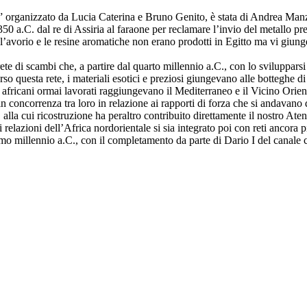
” organizzato da Lucia Caterina e Bruno Genito, è stata di Andrea Manzo
1350 a.C. dal re di Assiria al faraone per reclamare l’invio del metallo pre
l’avorio e le resine aromatiche non erano prodotti in Egitto ma vi giungev
e di scambi che, a partire dal quarto millennio a.C., con lo svilupparsi d
o questa rete, i materiali esotici e preziosi giungevano alle botteghe di 
i africani ormai lavorati raggiungevano il Mediterraneo e il Vicino Orient
in concorrenza tra loro in relazione ai rapporti di forza che si andavano 
alla cui ricostruzione ha peraltro contribuito direttamente il nostro Ate
elazioni dell’Africa nordorientale si sia integrato poi con reti ancora p
o millennio a.C., con il completamento da parte di Dario I del canale c