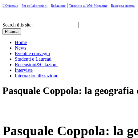
|
|
|
|
L'Orientale
Per collaborazioni
Redazione
Tirocinio al Web Magazine
Rassegna stampa
Search this site:
Home
News
Eventi e convegni
Studenti e Laureati
Recensioni&Citazioni
Interviste
Internazionalizzazione
Pasquale Coppola: la geografia
Pasquale Coppola: la g