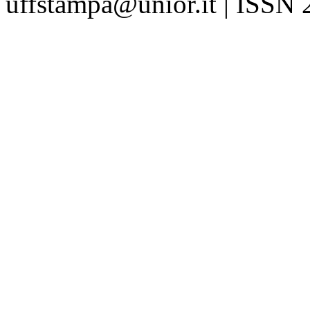
uffstampa@unior.it | ISSN