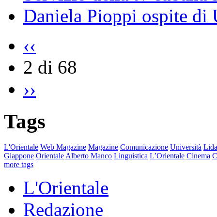
Daniela Pioppi ospite di
‹‹
2 di 68
››
Tags
L'Orientale
Web Magazine
Magazine
Comunicazione
Università
Lida
Giappone
Orientale
Alberto Manco
Linguistica
L’Orientale
Cinema
C
more tags
L'Orientale
Redazione