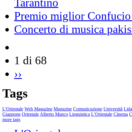
Tarantino
Premio miglior Confucio d
Concerto di musica pakis
1 di 68
››
Tags
L'Orientale
Web Magazine
Magazine
Comunicazione
Università
Lida
Giappone
Orientale
Alberto Manco
Linguistica
L’Orientale
Cinema
C
more tags