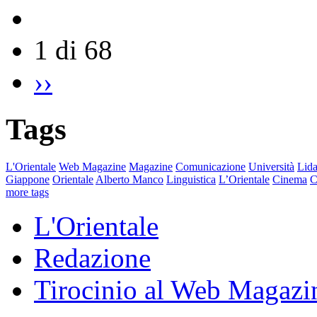
1 di 68
››
Tags
L'Orientale
Web Magazine
Magazine
Comunicazione
Università
Lida
Giappone
Orientale
Alberto Manco
Linguistica
L’Orientale
Cinema
C
more tags
L'Orientale
Redazione
Tirocinio al Web Magazi