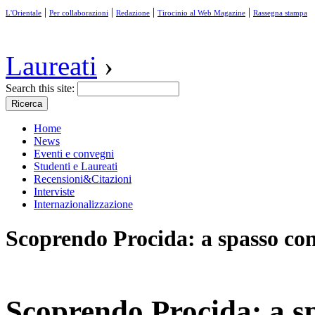
|
|
|
|
L'Orientale
Per collaborazioni
Redazione
Tirocinio al Web Magazine
Rassegna stampa
Laureati
›
Search this site:
Home
News
Eventi e convegni
Studenti e Laureati
Recensioni&Citazioni
Interviste
Internazionalizzazione
Scoprendo Procida: a spasso con
Scoprendo Procida: a sp