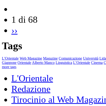
1 di 68
››
Tags
L'Orientale
Web Magazine
Magazine
Comunicazione
Università
Lida
Giappone
Orientale
Alberto Manco
Linguistica
L’Orientale
Cinema
C
more tags
L'Orientale
Redazione
Tirocinio al Web Magazi