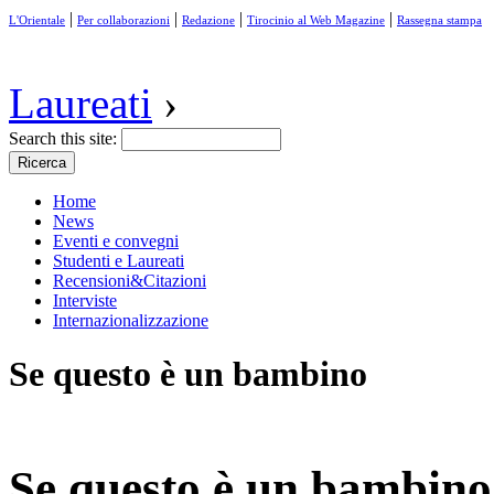
|
|
|
|
L'Orientale
Per collaborazioni
Redazione
Tirocinio al Web Magazine
Rassegna stampa
Laureati
›
Search this site:
Home
News
Eventi e convegni
Studenti e Laureati
Recensioni&Citazioni
Interviste
Internazionalizzazione
Se questo è un bambino
Se questo è un bambino