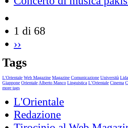
Concerto di musica pakis
1 di 68
››
Tags
L'Orientale
Web Magazine
Magazine
Comunicazione
Università
Lida
Giappone
Orientale
Alberto Manco
Linguistica
L’Orientale
Cinema
C
more tags
L'Orientale
Redazione
Tirocinio al Web Magazi