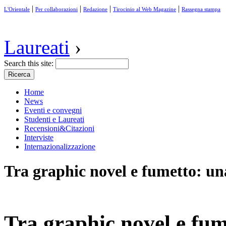
|
|
|
|
L'Orientale
Per collaborazioni
Redazione
Tirocinio al Web Magazine
Rassegna stampa
Laureati
›
Search this site:
Home
News
Eventi e convegni
Studenti e Laureati
Recensioni&Citazioni
Interviste
Internazionalizzazione
Tra graphic novel e fumetto: una
Tra graphic novel e fum