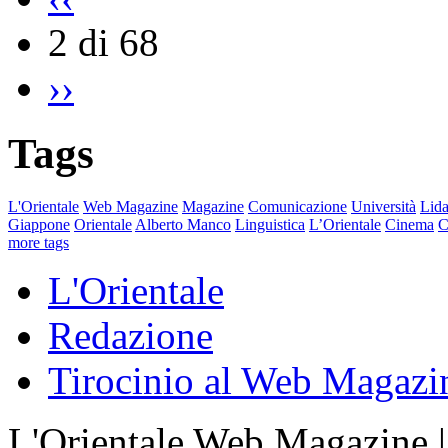
2 di 68
››
Tags
L'Orientale
Web Magazine
Magazine
Comunicazione
Università
Lida
Giappone
Orientale
Alberto Manco
Linguistica
L’Orientale
Cinema
C
more tags
L'Orientale
Redazione
Tirocinio al Web Magazi
L'Orientale Web Magazine | T