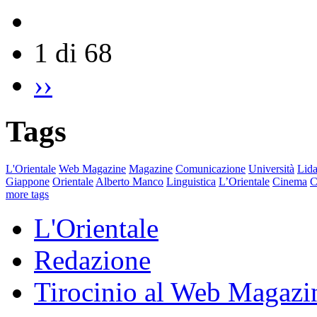
1 di 68
››
Tags
L'Orientale
Web Magazine
Magazine
Comunicazione
Università
Lida
Giappone
Orientale
Alberto Manco
Linguistica
L’Orientale
Cinema
C
more tags
L'Orientale
Redazione
Tirocinio al Web Magazi