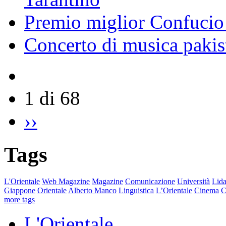
Premio miglior Confucio d
Concerto di musica pakis
1 di 68
››
Tags
L'Orientale
Web Magazine
Magazine
Comunicazione
Università
Lida
Giappone
Orientale
Alberto Manco
Linguistica
L’Orientale
Cinema
C
more tags
L'Orientale