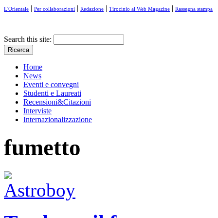
|
|
|
|
L'Orientale
Per collaborazioni
Redazione
Tirocinio al Web Magazine
Rassegna stampa
Search this site:
Home
News
Eventi e convegni
Studenti e Laureati
Recensioni&Citazioni
Interviste
Internazionalizzazione
fumetto