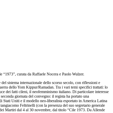
ale “1973”, curata da Raffaele Nocera e Paolo Wulzer.
del sistema internazionale dello scorso secolo, con riflessioni e
uerra dello Yom Kippur/Ramadan. Tra i vari temi specifici trattati: lo
uce dei fatti cileni, il neofemminismo italiano. Di particolare interesse
la seconda giornata del convegno: il regista ha portato una
li Stati Uniti e il modello neo-liberalista esportato in America Latina
Giangiacomo Feltrinelli (con la presenza del suo segretario generale
 dei Martiri dal 4 al 30 novembre, dal titolo “Cile 1973. Da Allende