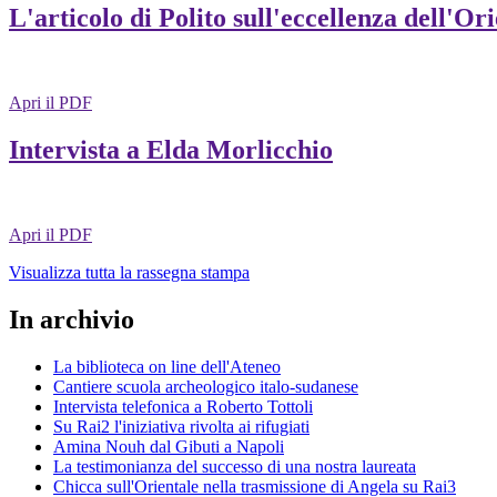
L'articolo di Polito sull'eccellenza dell'Or
Apri il PDF
Intervista a Elda Morlicchio
Apri il PDF
Visualizza tutta la rassegna stampa
In archivio
La biblioteca on line dell'Ateneo
Cantiere scuola archeologico italo-sudanese
Intervista telefonica a Roberto Tottoli
Su Rai2 l'iniziativa rivolta ai rifugiati
Amina Nouh dal Gibuti a Napoli
La testimonianza del successo di una nostra laureata
Chicca sull'Orientale nella trasmissione di Angela su Rai3