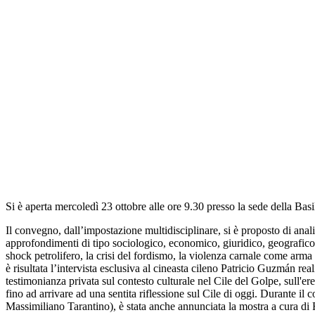
Si è aperta mercoledì 23 ottobre alle ore 9.30 presso la sede della B
Il convegno, dall’impostazione multidisciplinare, si è proposto di anal
approfondimenti di tipo sociologico, economico, giuridico, geografico, 
shock petrolifero, la crisi del fordismo, la violenza carnale come arma di
è risultata l’intervista esclusiva al cineasta cileno Patricio Guzmán rea
testimonianza privata sul contesto culturale nel Cile del Golpe, sull'ere
fino ad arrivare ad una sentita riflessione sul Cile di oggi. Durante i
Massimiliano Tarantino), è stata anche annunciata la mostra a cura di R