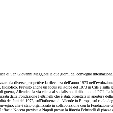
asilica di San Giovanni Maggiore la due giorni del convegno internazion
izzare da diverse prospettive la rilevanza dell’anno 1973 nell’evoluzione 
filosofico. Previsto anche un focus sul golpe del 1973 in Cile e sulla g
 guerra, Allende e la via cilena al socialismo, il dibattito nel PCI alla l
lizzata dalla Fondazione Feltrinelli che è stata proiettata in apertura del
dità dei fatti del 1973, sull'influenza di Allende in Europa, sul ruolo deg
l convegno, che è stato organizzato in collaborazione con la Fondazione 
affaele Nocera prevista a Napoli presso la libreria Feltrinelli di piazza