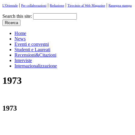
|
|
|
|
L'Orientale
Per collaborazioni
Redazione
Tirocinio al Web Magazine
Rassegna stampa
Search this site:
Home
News
Eventi e convegni
Studenti e Laureati
Recensioni&Citazioni
Interviste
Internazionalizzazione
1973
1973